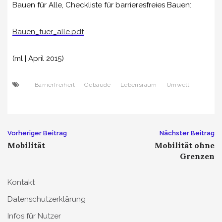
Bauen für Alle, Checkliste für barrieresfreies Bauen:
Bauen_fuer_alle.pdf
(ml | April 2015)
Barrierfreiheit
Gebäude
Lebensraum
Umwelt
Beitrags-
Vorheriger Beitrag
Nächster Beitrag
Mobilität
Mobilität ohne
Navigation
Grenzen
Kontakt
Datenschutzerklärung
Infos für Nutzer