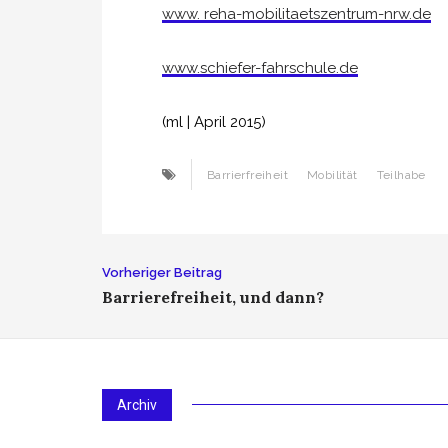
www. reha-mobilitaetszentrum-nrw.de
www.schiefer-fahrschule.de
(ml | April 2015)
Barrierfreiheit
Mobilität
Teilhabe
Beitrags-
Vorheriger Beitrag
Barrierefreiheit, und dann?
Navigation
Archiv