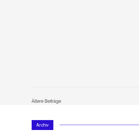
Beitrags-
Ältere Beiträge
Navigation
Archiv