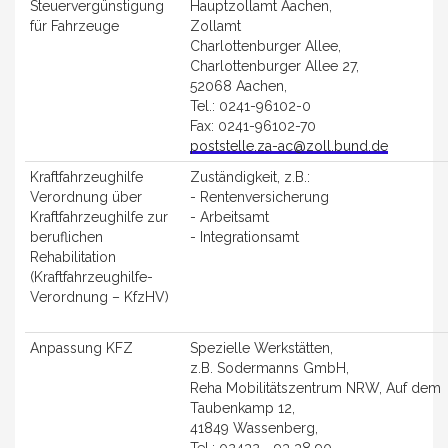
Steuervergünstigung
Hauptzollamt Aachen,
für Fahrzeuge
Zollamt
Charlottenburger Allee,
Charlottenburger Allee 27,
52068 Aachen,
Tel.: 0241-96102-0
Fax: 0241-96102-70
poststelle.za-ac@zoll.bund.de
Kraftfahrzeughilfe
Zuständigkeit, z.B.:
Verordnung über
- Rentenversicherung
Kraftfahrzeughilfe zur
- Arbeitsamt
beruflichen
- Integrationsamt
Rehabilitation
(Kraftfahrzeughilfe-
Verordnung – KfzHV)
Anpassung KFZ
Spezielle Werkstätten,
z.B. Sodermanns GmbH,
Reha Mobilitätszentrum NRW, Auf dem
Taubenkamp 12,
41849 Wassenberg,
Tel.: 02432 - 93 38 90