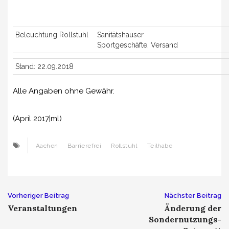
Beleuchtung Rollstuhl
Sanitätshäuser
Sportgeschäfte, Versand
Stand: 22.09.2018
Alle Angaben ohne Gewähr.
(April 2017|ml)
Aachen
Barrierefrei
Rollstuhl
Teilhabe
Beitrags-
Vorheriger Beitrag
Nächster Beitrag
Veranstaltungen
Änderung der
Navigation
Sondernutzungs-