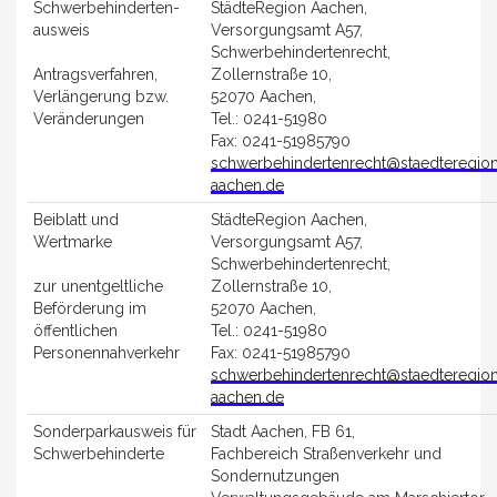
Schwerbehinderten-
StädteRegion Aachen,
ausweis
Versorgungsamt A57,
Schwerbehindertenrecht,
Antragsverfahren,
Zollernstraße 10,
Verlängerung bzw.
52070 Aachen,
Veränderungen
Tel.: 0241-51980
Fax: 0241-51985790
schwerbehindertenrecht@staedteregio
aachen.de
Beiblatt und
StädteRegion Aachen,
Wertmarke
Versorgungsamt A57,
Schwerbehindertenrecht,
zur unentgeltliche
Zollernstraße 10,
Beförderung im
52070 Aachen,
öffentlichen
Tel.: 0241-51980
Personennahverkehr
Fax: 0241-51985790
schwerbehindertenrecht@staedteregio
aachen.de
Sonderparkausweis für
Stadt Aachen, FB 61,
Schwerbehinderte
Fachbereich Straßenverkehr und
Sondernutzungen