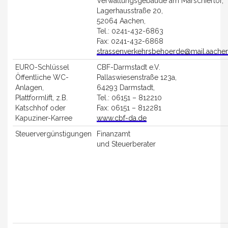
Verwaltungsgebäude am Marschiertor,
Lagerhausstraße 20,
52064 Aachen,
Tel.: 0241-432-6863
Fax: 0241-432-6868
strassenverkehrsbehoerde@mail.aache
EURO-Schlüssel
CBF-Darmstadt e.V.
Öffentliche WC-
Pallaswiesenstraße 123a,
Anlagen,
64293 Darmstadt,
Plattformlift, z.B.
Tel.: 06151 – 812210
Katschhof oder
Fax: 06151 – 812281
Kapuziner-Karree
www.cbf-da.de
Steuervergünstigungen
Finanzamt
und Steuerberater