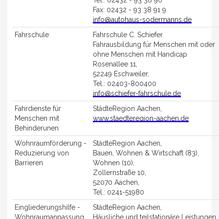
Fax: 02432 - 93 38 91 9
info@autohaus-sodermanns.de
Fahrschule
Fahrschule C. Schiefer
Fahrausbildung für Menschen mit oder
ohne Menschen mit Handicap
Rosenallee 11,
52249 Eschweiler,
Tel.: 02403-800400
info@schiefer-fahrschule.de
Fahrdienste für
StädteRegion Aachen,
Menschen mit
www.staedteregion-aachen.de
Behinderunen
Wohnraumförderung -
StädteRegion Aachen,
Reduzierung von
Bauen, Wohnen & Wirtschaft (83),
Barrieren
Wohnen (10),
Zollernstraße 10,
52070 Aachen,
Tel.: 0241-51980
Eingliederungshilfe -
StädteRegion Aachen,
Wohnraumanpassung
Häusliche und teilstationäre Leistungen