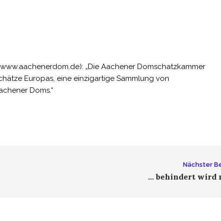
ls (www.aachenerdom.de): „Die Aachener Domschatzkammer
chätze Europas, eine einzigartige Sammlung von
Aachener Doms.“
Nächster Be
… behindert wird 