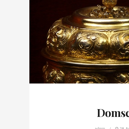
Domsc
admin
/
28. A