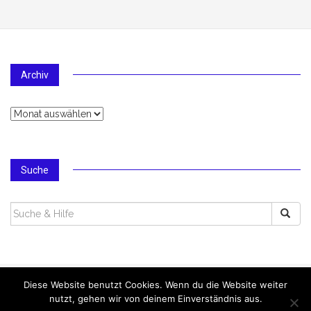
Archiv
Archiv
Suche
SUCHEN
NACH:
Diese Website benutzt Cookies. Wenn du die Website weiter
Michael Lambertz
nutzt, gehen wir von deinem Einverständnis aus.
Theme von
MOOZ Themes
unterstützt von
WordPress